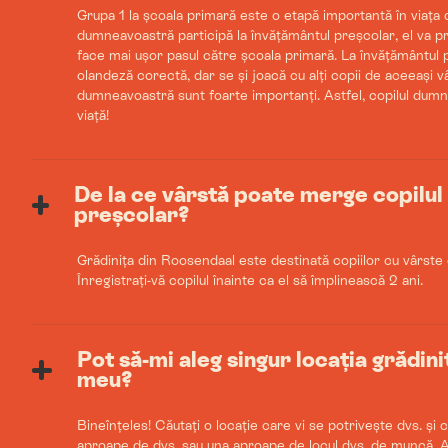
Grupa 1 la școala primară este o etapă importantă în viața c
dumneavoastră participă la învățământul preșcolar, el va pr
face mai ușor pasul către școala primară. La învățământul 
olandeză corectă, dar se și joacă cu alți copii de aceeași vâr
dumneavoastră sunt foarte importanți. Astfel, copilul dumn
viață!
De la ce vârstă poate merge copilul
preșcolar?
Grădinița din Roosendaal este destinată copiilor cu vârste c
Înregistrați-vă copilul înainte ca el să împlinească 2 ani.
Pot să-mi aleg singur locația grădini
meu?
Bineînțeles! Căutați o locație care vi se potrivește dvs. și 
aproape de dvs. sau una aproape de locul dvs. de muncă. 