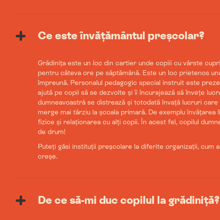
Ce este învățământul preșcolar?
Grădinița este un loc din cartier unde copiii cu vârste cupr
pentru câteva ore pe săptămână. Este un loc prietenos und
împreună. Personalul pedagogic special instruit este prezent
ajută pe copii să se dezvolte și îi încurajează să învețe lucru
dumneavoastră se distrează și totodată învață lucruri care
merge mai târziu la școala primară. De exemplu învățarea lim
fizice și relaționarea cu alți copii. În acest fel, copilul d
de drum!
Puteți găsi instituții preșcolare la diferite organizații, cum a
creșe.
De ce să-mi duc copilul la grădiniță?