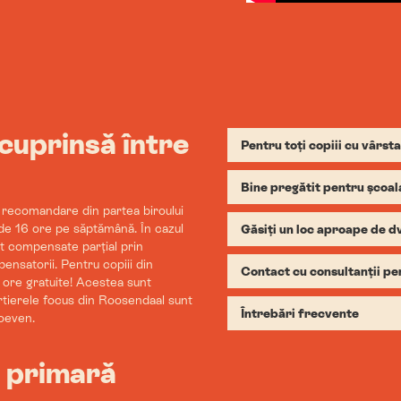
 cuprinsă între
Pentru toți copiii cu vârsta
Bine pregătit pentru școa
 o recomandare din partea biroului
de 16 ore pe săptămână. În cazul
Găsiți un loc aproape de dv
unt compensate parțial prin
pensatorii. Pentru copiii din
Contact cu consultanții pe
 ore gratuite! Acestea sunt
artierele focus din Roosendaal sunt
Întrebări frecvente
oeven.
a primară