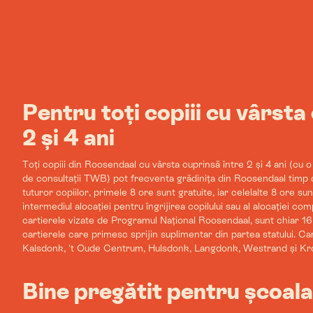
Pentru toți copiii cu vârsta
2 și 4 ani
Toți copiii din Roosendaal cu vârsta cuprinsă între 2 și 4 ani (cu
de consultații TWB) pot frecventa grădinița din Roosendaal timp 
tuturor copiilor, primele 8 ore sunt gratuite, iar celelalte 8 ore s
intermediul alocației pentru îngrijirea copilului sau al alocației com
cartierele vizate de Programul Național Roosendaal, sunt chiar 16
cartierele care primesc sprijin suplimentar din partea statului. C
Kalsdonk, 't Oude Centrum, Hulsdonk, Langdonk, Westrand și Kr
Bine pregătit pentru școal