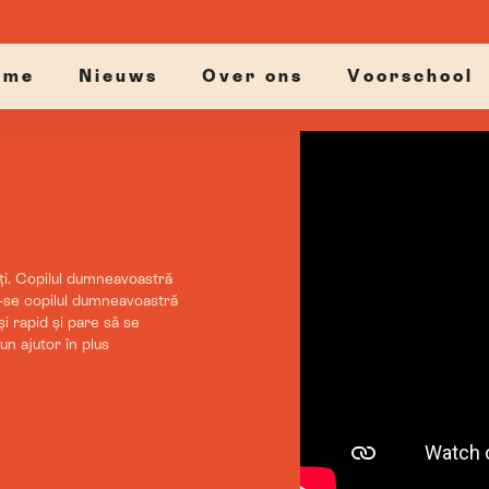
ome
Nieuws
Over ons
Voorschool
nți. Copilul dumneavoastră
u-se copilul dumneavoastră
i rapid și pare să se
un ajutor în plus