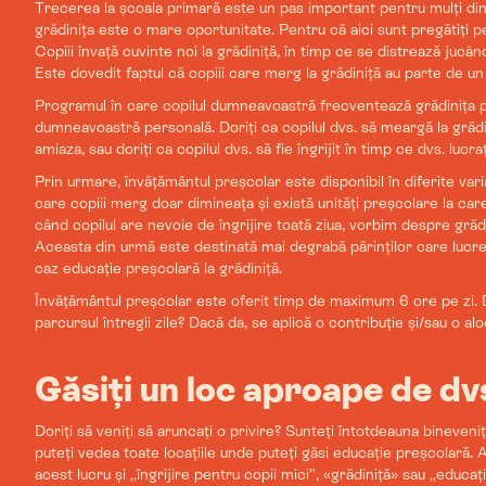
Trecerea la școala primară este un pas important pentru mulți dint
grădinița este o mare oportunitate. Pentru că aici sunt pregătiți p
Copiii învață cuvinte noi la grădiniță, în timp ce se distrează jucân
Este dovedit faptul că copiii care merg la grădiniță au parte de un
Programul în care copilul dumneavoastră frecventează grădinița poa
dumneavoastră personală. Doriți ca copilul dvs. să meargă la grăd
amiaza, sau doriți ca copilul dvs. să fie îngrijit în timp ce dvs. lucraț
Prin urmare, învățământul preșcolar este disponibil în diferite vari
care copiii merg doar dimineața și există unități preșcolare la ca
când copilul are nevoie de îngrijire toată ziua, vorbim despre grădi
Aceasta din urmă este destinată mai degrabă părinților care lucrea
caz educație preșcolară la grădiniță.
Învățământul preșcolar este oferit timp de maximum 6 ore pe zi. Do
parcursul întregii zile? Dacă da, se aplică o contribuție și/sau o aloc
Găsiți un loc aproape de dv
Doriți să veniți să aruncați o privire? Sunteți întotdeauna bineveniț
puteți vedea toate locațiile unde puteți găsi educație preșcolară. 
acest lucru și „îngrijire pentru copii mici”, «grădiniță» sau „educaț