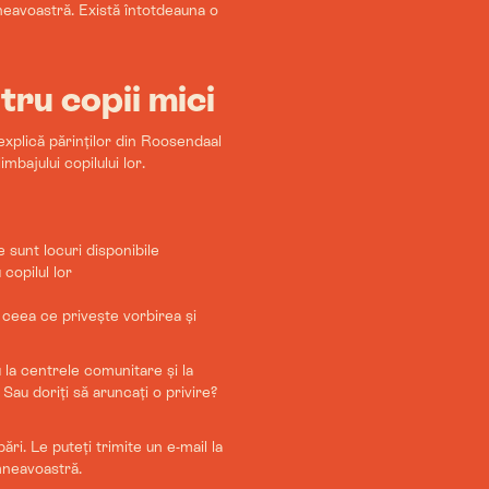
neavoastră. Există întotdeauna o
tru copii mici
 explică părinților din Roosendaal
bajului copilului lor.
e sunt locuri disponibile
copilul lor
n ceea ce privește vorbirea și
 la centrele comunitare și la
au doriți să aruncați o privire?
ri. Le puteți trimite un e-mail la
mneavoastră.