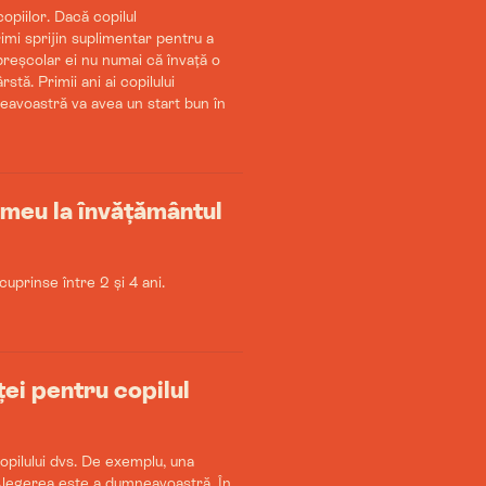
opiilor. Dacă copilul
imi sprijin suplimentar pentru a
preșcolar ei nu numai că învață o
stă. Primii ani ai copilului
eavoastră va avea un start bun în
 meu la învățământul
uprinse între 2 și 4 ani.
ței pentru copilul
copilului dvs. De exemplu, una
Alegerea este a dumneavoastră. În