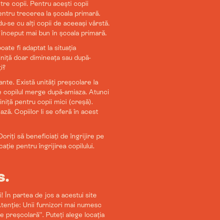
re copii. Pentru acești copii
entru trecerea la școala primară.
du-se cu alți copii de aceeași vârstă.
 început mai bun în școala primară.
te fi adaptat la situația
iniță doar dimineața sau după-
i?
ante. Există unități preșcolare la
re copilul merge după-amiaza. Atunci
niță pentru copii mici (creșă).
ză. Copiilor li se oferă în acest
riți să beneficiați de îngrijire pe
ație pentru îngrijirea copilului.
s.
i! În partea de jos a acestui site
Atenție: Unii furnizori mai numesc
ie preșcolară”. Puteți alege locația