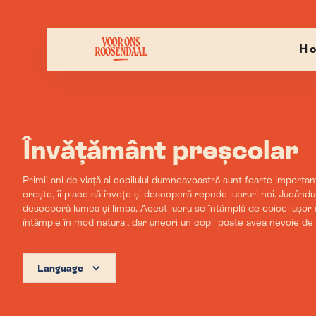
H
Învățământ preșcolar
Primii ani de viață ai copilului dumneavoastră sunt foarte importa
crește, îi place să învețe și descoperă repede lucruri noi. Jucând
descoperă lumea și limba. Acest lucru se întâmplă de obicei ușor ș
întâmple în mod natural, dar uneori un copil poate avea nevoie de 
Language