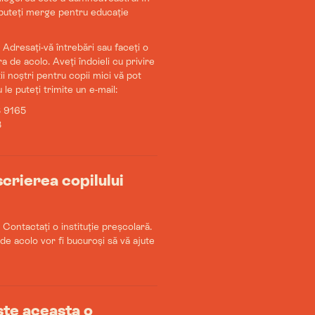
e puteți merge pentru educație
! Adresați-vă întrebări sau faceți o
 de acolo. Aveți îndoieli cu privire
i noștri pentru copii mici vă pot
 le puteți trimite un e-mail:
8 9165
8
scrierea copilului
 Contactați o instituție preșcolară.
de acolo vor fi bucuroși să vă ajute
Este aceasta o