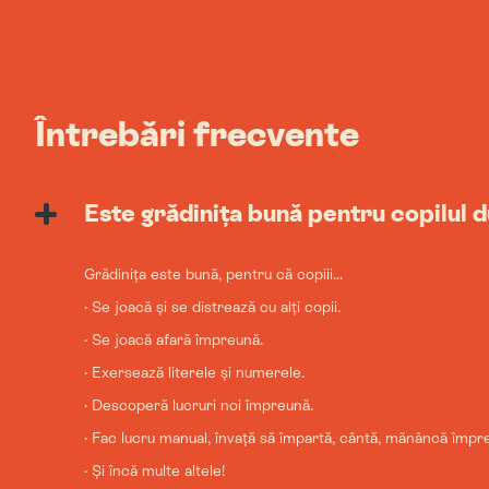
Întrebări frecvente
Este grădinița bună pentru copilul
Grădinița este bună, pentru că copiii...
· Se joacă și se distrează cu alți copii.
· Se joacă afară împreună.
· Exersează literele și numerele.
· Descoperă lucruri noi împreună.
· Fac lucru manual, învață să împartă, cântă, mănâncă împr
· Și încă multe altele!