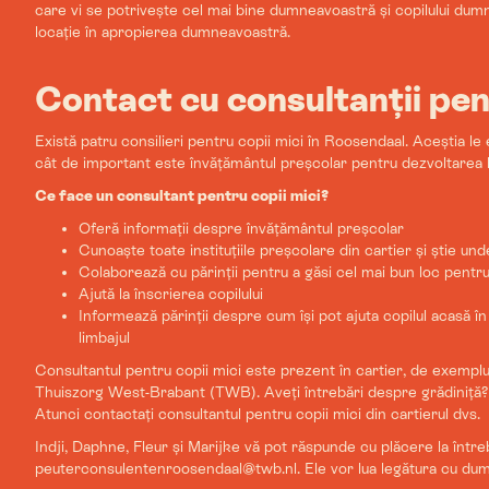
care vi se potrivește cel mai bine dumneavoastră și copilului dum
locație în apropierea dumneavoastră.
Contact cu consultanții pen
Există patru consilieri pentru copii mici în Roosendaal. Aceștia le
cât de important este învățământul preșcolar pentru dezvoltarea lim
Ce face un consultant pentru copii mici?
Oferă informații despre învățământul preșcolar
Cunoaște toate instituțiile preșcolare din cartier și știe und
Colaborează cu părinții pentru a găsi cel mai bun loc pentru 
Ajută la înscrierea copilului
Informează părinții despre cum își pot ajuta copilul acasă î
limbajul
Consultantul pentru copii mici este prezent în cartier, de exemplu
Thuiszorg West-Brabant (TWB). Aveți întrebări despre grădiniță? S
Atunci contactați consultantul pentru copii mici din cartierul dvs.
Indji, Daphne, Fleur și Marijke vă pot răspunde cu plăcere la întrebă
peuterconsulentenroosendaal@twb.nl. Ele vor lua legătura cu du