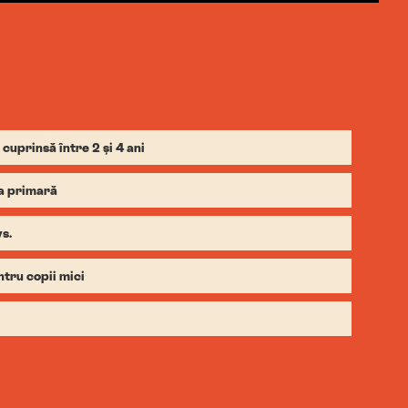
 cuprinsă între 2 și 4 ani
la primară
s.
ntru copii mici