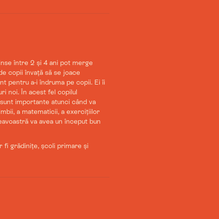
inse între 2 și 4 ani pot merge
e copii învață să se joace
 pentru a-i îndruma pe copii. Ei îi
ri noi. În acest fel copilul
 sunt importante atunci când va
bii, a matematicii, a exercițiilor
umneavoastră va avea un început bun
r fi grădinițe, școli primare și