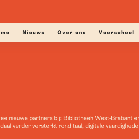
ome
Nieuws
Over ons
Voorschool
twee nieuwe partners bij: Bibliotheek West-Brabant 
l verder versterkt rond taal, digitale vaardighede