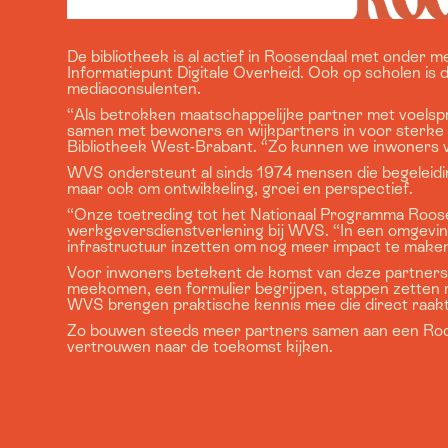
De bibliotheek is al actief in Roosendaal met onde
Informatiepunt Digitale Overheid. Ook op scholen is d
mediaconsulenten.
“Als betrokken maatschappelijke partner met voelspri
samen met bewoners en wijkpartners in voor sterke w
Bibliotheek West-Brabant. “Zo kunnen we inwoners ve
WVS ondersteunt al sinds 1974 mensen die begeleiding
maar ook om ontwikkeling, groei en perspectief.
“Onze toetreding tot het Nationaal Programma Roosen
werkgeversdienstverlening bij WVS. “In een omgeving
infrastructuur inzetten om nog meer impact te make
Voor inwoners betekent de komst van deze partners vo
meekomen, een formulier begrijpen, stappen zetten 
WVS brengen praktische kennis mee die direct raakt 
Zo bouwen steeds meer partners samen aan een Roo
vertrouwen naar de toekomst kijken.