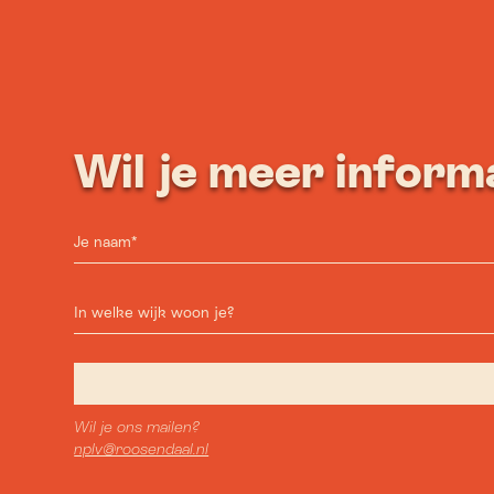
Wil je meer inform
Wil je ons mailen?
nplv@roosendaal.nl