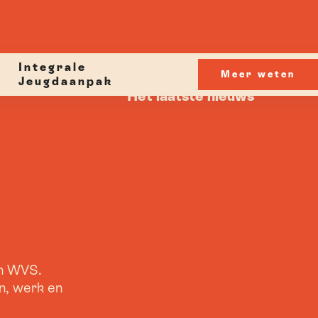
Integrale
Meer weten
Jeugdaanpak
Het laatste nieuws
en WVS.
n, werk en