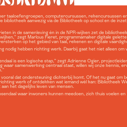
r meer taaloefengroepen, computercursussen, rekencursussen e
e bibliotheek aanwezig via de Bibliotheek op school en de inzet
eten in de samenleving én in de NPR-wijken zet de bibliotheek
ijken,” zegt Marlous Fieret, programmamaker digitale geletter
rsterken op het gebied van taal, rekenen en digitale vaardig
 nodig hebben richting werk. Daarbij gaat het niet alleen om w
daal is een logische stap,” zegt Adrienne Ogier, projectleide
 waar samenwerking centraal staat, willen wij onze kennis, er
n.”
oral dat ondersteuning dichterbij komt. Of het nu gaat om bet
richting werk of ontdekken wat iemand wél kan: Bibliotheek W
aan het dagelijks leven van mensen.
sendaal waar inwoners kunnen meedoen, zich thuis voelen en