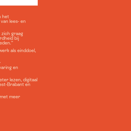
n het
 van lees- en
 zich graag
dheid bij
heden.”
erk als einddoel,
r
varing en
er lezen, digitaal
est-Brabant en
 met meer