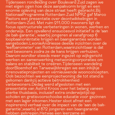
Tijdenseen rondleiding over Boulevard Zuid zagen we
met eigen ogen hoe deze aanpakvorm krijgt en een
enorme opleving van deze straat heeft gebracht.Bij
NationaalProgramma Rotterdam Zuid NPRZ gaf Marco
Pastors een presentatie over deontwikkelingen in
Rotterdam-Zuid. Met ruim 211.000 inwoners ligt de
focus opstructurele verbeteringen in wonen, werken en
onderwijs. Een opvallend ensuccesvol initiatief is de ‘aan
de bak-garantie’, waarbij jongeren al vanafgroep 6
loopbaanoriëntatie krijgen en baangaranties worden
aangeboden.LeonieAndriesse deelde inzichten over de
‘leefbarometer’ van Rotterdam,waarinzichtbaar is dat
veel bewoners zodra ze de kans krijgen verhuizen.
Daarom wordter steeds meer ingezet op wijkgericht
werken en samenwerking metwoningcorporaties om
balans en stabiliteit te creëren.Tijdenseen wandeling
doorBloemhof en Tarwewijkkregen we een inkijkje
inrenovatieprojecten en vernieuwende woonconcepten.
Ook bezochten we eenprojectwoning die tot stand is
gekomen dankzij actieve betrokkenheid
vanbewoners.Dedag werd afgesloten met een
presentatie van Astrid Kroos over het belang vaneen
sterke thuisbasis, inclusief extra onderwijstijd op
scholen en gratisvoorschoolse educatie voor gezinnen
met een lager inkomen.Hester sloot afmet een
inspirerend verhaal over de impact van de ‘aan de bak-
garantie’,waarbij al 872 jongeren een baangarantie
hebben gekregen.Hetwas een leerzame en