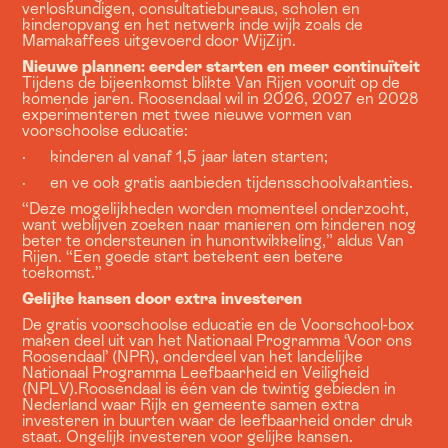
verloskundigen, consultatiebureaus, scholen en
kinderopvang en het netwerk inde wijk zoals de
Mamakaffees uitgevoerd door WijZijn.
Nieuwe plannen: eerder starten en meer continuïteit
Tijdens de bijeenkomst blikte Van Rijen vooruit op de
komende jaren. Roosendaal wil in 2026, 2027 en 2028
experimenteren met twee nieuwe vormen van
voorschoolse educatie:
· kinderen al vanaf 1,5 jaar laten starten;
· en ve ook gratis aanbieden tijdensschoolvakanties.
“Deze mogelijkheden worden momenteel onderzocht,
want weblijven zoeken naar manieren om kinderen nog
beter te ondersteunen in hunontwikkeling,” aldus Van
Rijen. “Een goede start betekent een betere
toekomst.”
Gelijke kansen door extra investeren
De gratis voorschoolse educatie en de Voorschool-box
maken deel uit van het Nationaal Programma ‘Voor ons
Roosendaal’ (NPR), onderdeel van het landelijke
Nationaal Programma Leefbaarheid en Veiligheid
(NPLV).Roosendaal is één van de twintig gebieden in
Nederland waar Rijk en gemeente samen extra
investeren in buurten waar de leefbaarheid onder druk
staat. Ongelijk investeren voor gelijke kansen.