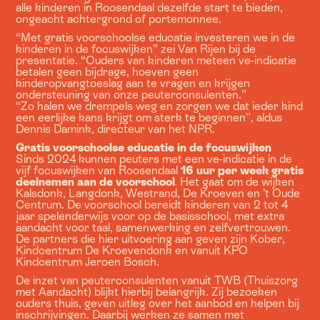
alle kinderen in Roosendaal dezelfde start te bieden,
ongeacht achtergrond of portemonnee.
“Met gratis voorschoolse educatie investeren we in de
kinderen in de focuswijken” zei Van Rijen bij de
presentatie. “Ouders van kinderen meteen ve-indicatie
betalen geen bijdrage, hoeven geen
kinderopvangtoeslag aan te vragen en krijgen
ondersteuning van onze peuterconsulenten.”
“Zo halen we drempels weg en zorgen we dat ieder kind
een eerlijke kans krijgt om sterk te beginnen”, aldus
Dennis Damink, directeur van het NPR.
Gratis voorschoolse educatie in de focuswijken
Sinds 2024 kunnen peuters met een ve-indicatie in de
vijf focuswijken van Roosendaal
16 uur per week gratis
deelnemen aan de voorschool
.
Het gaat om de wijken
Kalsdonk, Langdonk, Westrand, De Kroeven en ’t Oude
Centrum. De voorschool bereidt kinderen van 2 tot 4
jaar spelenderwijs voor op de basisschool, met extra
aandacht voor taal, samenwerking en zelfvertrouwen.
De partners die hier uitvoering aan geven zijn Kober,
Kindcentrum De Kroevendonk en vanuit KPO
Kindcentrum Jeroen Bosch.
De inzet van peuterconsulenten vanuit TWB (Thuiszorg
met Aandacht) blijkt hierbij belangrijk. Zij bezoeken
ouders thuis, geven uitleg over het aanbod en helpen bij
inschrijvingen. Daarbij werken ze samen met