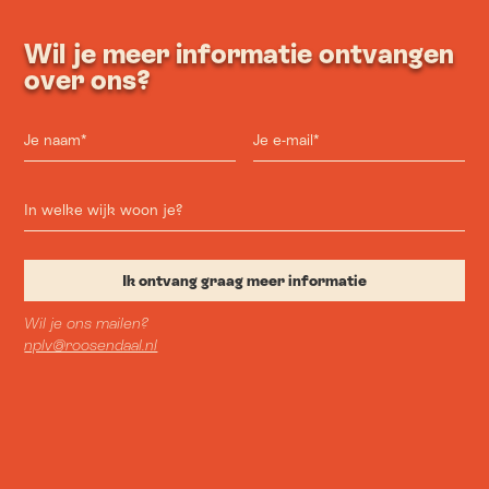
Wil je meer informatie ontvangen
over ons?
Wil je ons mailen?
nplv@roosendaal.nl