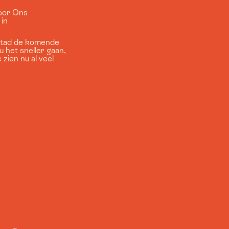
Voor Ons
 in
e stad de komende
u het sneller gaan,
zien nu al veel