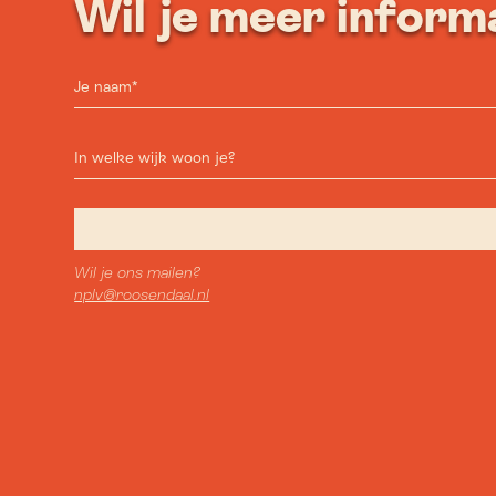
Wil je meer inform
Wil je ons mailen?
nplv@roosendaal.nl