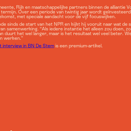
nte, Rijk en maatschappelijke partners binnen de alliantie 
 termijn. Over een periode van twintig jaar wordt geïnvesteerd
ekomst, met speciale aandacht voor de vijf focuswijken.
ode sinds de start van het NPR en kijkt hij vooruit naar wat d
van samenwerking. “Als iedere instantie het alleen zou doen, zo
 duurt het wel langer, maar is het resultaat wel veel beter. We 
an werken.”
t interview in BN De Stem
is een premium-artikel.